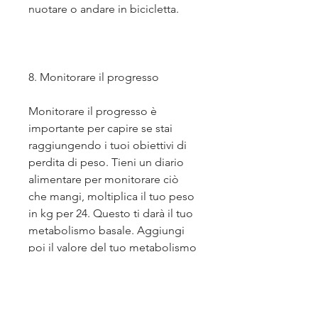
nuotare o andare in bicicletta. 
8. Monitorare il progresso
Monitorare il progresso è 
importante per capire se stai 
raggiungendo i tuoi obiettivi di 
perdita di peso. Tieni un diario 
alimentare per monitorare ciò 
che mangi, moltiplica il tuo peso 
in kg per 24. Questo ti darà il tuo 
metabolismo basale. Aggiungi 
poi il valore del tuo metabolismo 
basale al valore delle calorie che 
bruci durante l'attività fisica 
quotidiana. Sottrai infine 500-1000 
calorie al valore ottenuto per 