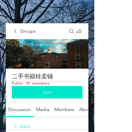
Groups
二手书籍转卖铺
Public
·
81 members
Join
Discussion
Media
Members
About
Back