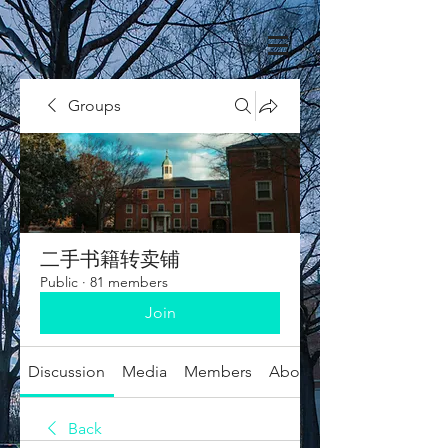
Groups
二手书籍转卖铺
Public
·
81 members
Join
Discussion
Media
Members
About
Back