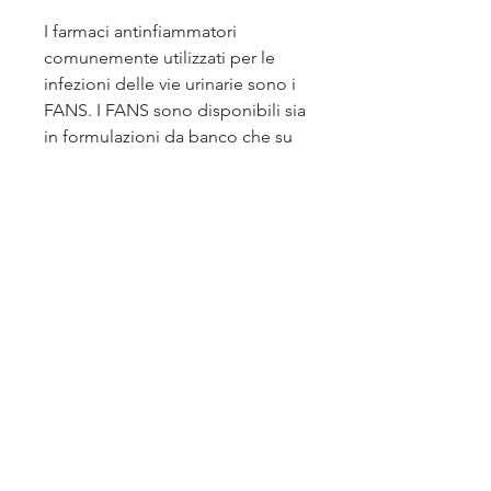
I farmaci antinfiammatori 
comunemente utilizzati per le 
infezioni delle vie urinarie sono i 
FANS. I FANS sono disponibili sia 
in formulazioni da banco che su 
prescrizione medica. Alcuni 
esempi di FANS che possono 
essere utilizzati per le infezioni 
delle vie urinarie includono 
l'ibuprofene, il naprossene e 
l'indometacina.
Come si assumono i farmaci 
antinfiammatori per le infezioni 
delle vie urinarie?
I farmaci antinfiammatori per le 
infezioni delle vie urinarie 