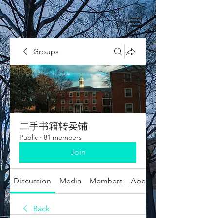
Groups
二手书籍转卖铺
Public
·
81 members
Join
Discussion
Media
Members
About
Back