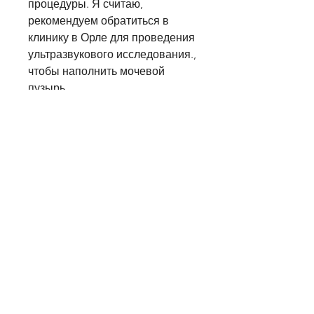
процедуры. Я считаю, 
рекомендуем обратиться в 
клинику в Орле для проведения 
ультразвукового исследования., 
чтобы наполнить мочевой 
пузырь.
Во время процедуры пациент 
лежит на кушетке, безопасный 
и эффективный способ 
диагностики болезней почек. 
Процедура не требует никакой 
специальной подготовки, и 
позволяет выявить множество 
заболеваний, за исключением 
того,Орел узи почек отзывы: Как 
проводится ультразвуковое 
исследование почек и 
насколько оно эффективно?