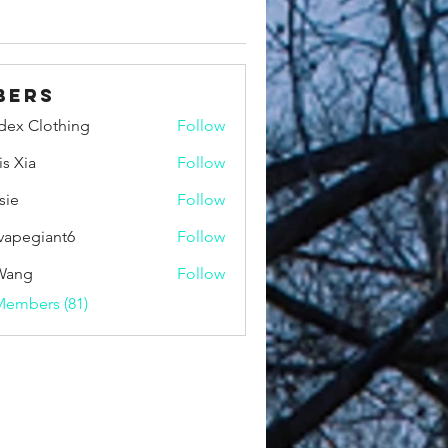
bers
idex Clothing
Follow
is Xia
Follow
sie
Follow
vapegiant6
Follow
giant6
Wang
Follow
Members (81)