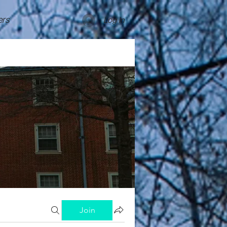
rs
Log In
Join