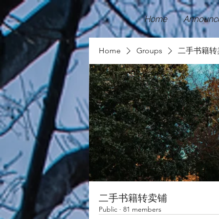
Home
Announc
Home
Groups
二手书籍转
二手书籍转卖铺
Public
·
81 members