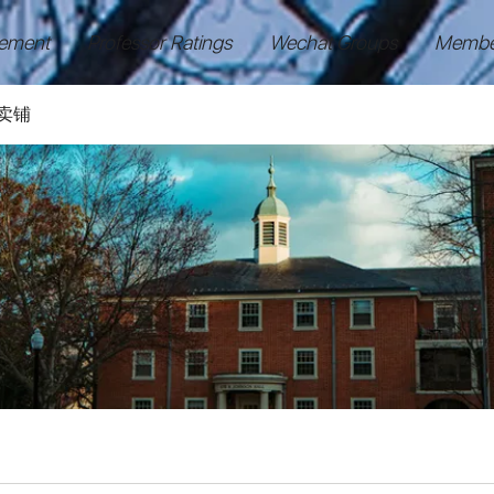
ement
Professor Ratings
Wechat Groups
Membe
卖铺