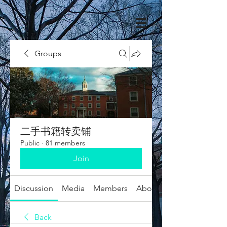
Groups
二手书籍转卖铺
Public
·
81 members
Join
Discussion
Media
Members
About
Back