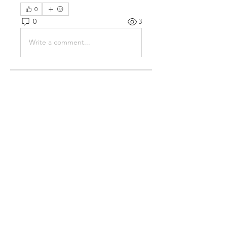
0
0
3
Write a comment...
About
Welcome to the group! You can
connect with other members,
ge
...
Read more
Members
Stridex Clothing
Follow
Chris Xia
Follow
Sussie
Follow