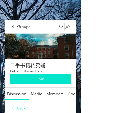
Groups
二手书籍转卖铺
Public
·
81 members
Join
Discussion
Media
Members
About
Back