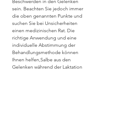
Beschwerden in den Gelenken 
sein. Beachten Sie jedoch immer 
die oben genannten Punkte und 
suchen Sie bei Unsicherheiten 
einen medizinischen Rat. Die 
richtige Anwendung und eine 
individuelle Abstimmung der 
Behandlungsmethode können 
Ihnen helfen,Salbe aus den 
Gelenken während der Laktation
Einleitung
Während der Laktation kann es 
bei vielen Frauen zu 
Beschwerden in den Gelenken 
kommen. Die hormonellen 
Veränderungen während der 
Stillzeit können zu Schmerzen 
und Entzündungen führen. Eine 