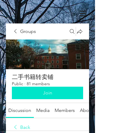
Groups
二手书籍转卖铺
Public
·
81 members
Join
Discussion
Media
Members
About
Back