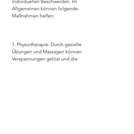
individuellen Beschwerden. Im 
Allgemeinen können folgende 
Maßnahmen helfen:
1. Physiotherapie: Durch gezielte 
Übungen und Massagen können 
Verspannungen gelöst und die 
HWS in die natürliche Krümmung 
zurückgebracht werden.
2. Schmerztherapie: Bei starken 
Schmerzen können 
Schmerzmittel oder 
entzündungshemmende 
Medikamente eingesetzt werden.