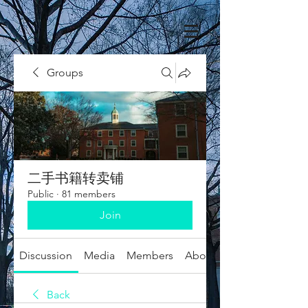
Groups
二手书籍转卖铺
Public
·
81 members
Join
Discussion
Media
Members
About
Back