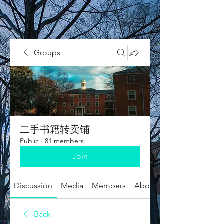
Groups
二手书籍转卖铺
Public
·
81 members
Join
Discussion
Media
Members
About
Back