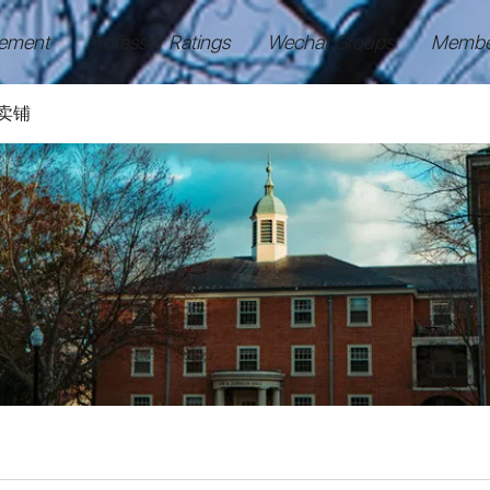
ement
Professor Ratings
Wechat Groups
Membe
卖铺