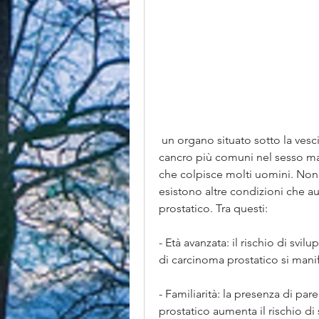
 un organo situato sotto la vescica maschile. Si tratta di una delle forme di 
cancro più comuni nel sesso mas
che colpisce molti uomini. Non 
esistono altre condizioni che au
prostatico. Tra questi:
- Età avanzata: il rischio di svil
di carcinoma prostatico si mani
- Familiarità: la presenza di par
prostatico aumenta il rischio di 