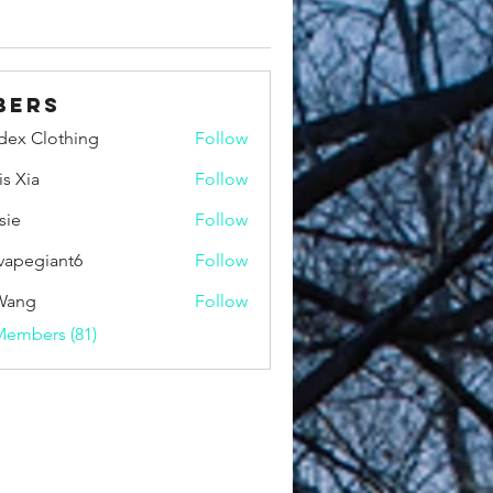
bers
idex Clothing
Follow
is Xia
Follow
sie
Follow
vapegiant6
Follow
giant6
Wang
Follow
Members (81)