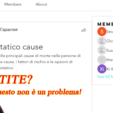
Members
About
Mem
 Гарантия
Str
Chr
tatico cause
Sus
lle principali cause di morte nelle persone di 
the
 cause, i fattori di rischio e le opzioni di 
thevape
statico.
Xi 
See All 