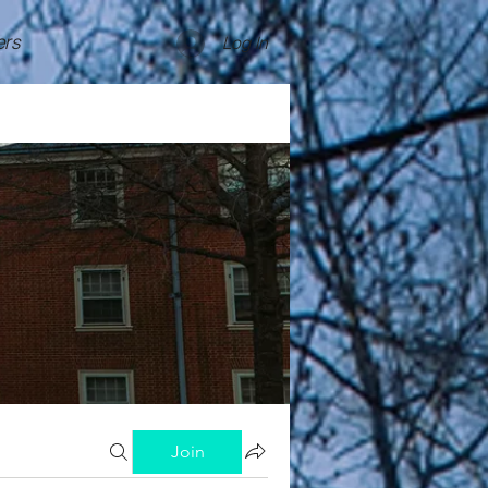
rs
Log In
Join