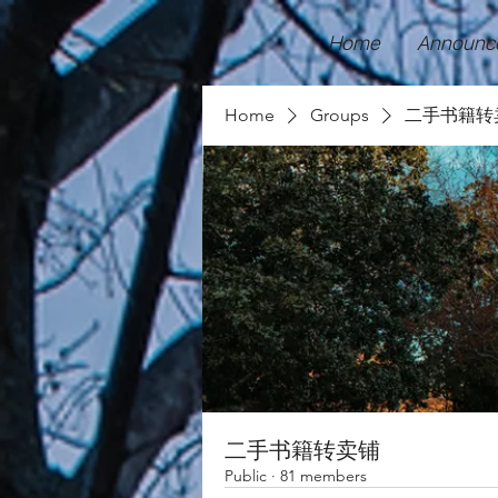
Home
Announc
Home
Groups
二手书籍转
二手书籍转卖铺
Public
·
81 members