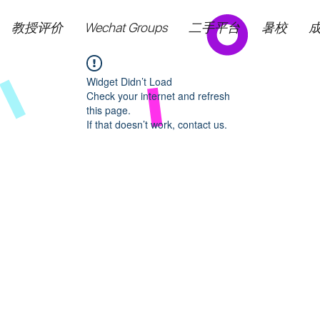
教授评价
Wechat Groups
二手平台
暑校
Widget Didn’t Load
Check your internet and refresh
this page.
If that doesn’t work, contact us.