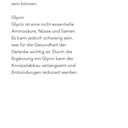
sein können.
Glycin
Glycin ist eine nicht-essentielle 
Aminosäure, Nüsse und Samen. 
Es kann jedoch schwierig sein, 
was für die Gesundheit der 
Gelenke wichtig ist. Durch die 
Ergänzung mit Glycin kann der 
Knorpelabbau verlangsamt und 
Entzündungen reduziert werden.
Methionin
Methionin ist eine essenzielle 
Aminosäure, die an der 
Produktion von Glutathion 
beteiligt ist,Aminosäuren bei 
Arthrose