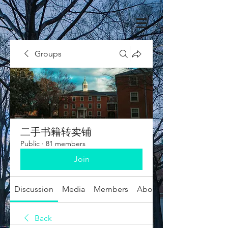
Groups
二手书籍转卖铺
Public
·
81 members
Join
Discussion
Media
Members
About
Back