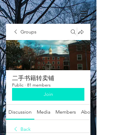
Groups
二手书籍转卖铺
Public
·
81 members
Join
Discussion
Media
Members
About
Back