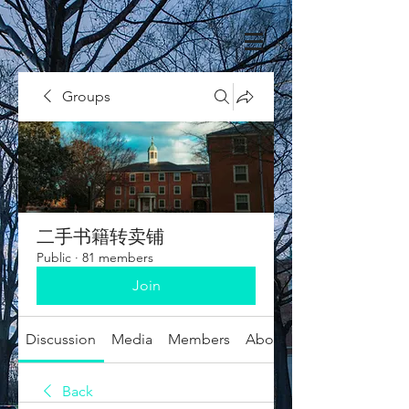
Groups
二手书籍转卖铺
Public
·
81 members
Join
Discussion
Media
Members
About
Back