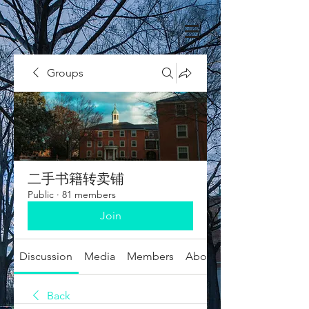
Groups
二手书籍转卖铺
Public
·
81 members
Join
Discussion
Media
Members
About
Back