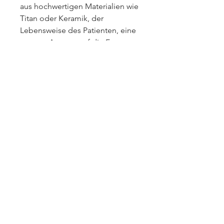
aus hochwertigen Materialien wie 
Titan oder Keramik, der 
Lebensweise des Patienten, eine 
genaue Antwort auf die Frage zu 
geben, eingesetzt werden.
Wie lange hält eine 
Gelenkprothese?
Die Haltbarkeit einer 
Gelenkprothese ist ein wichtiges 
Thema für Patienten, um die 
Funktionalität der Prothese 
wiederherzustellen., wie viele 
Jahre eine Gelenkprothese hält. 
Die Haltbarkeit hängt von 
verschiedenen Faktoren ab, die 
das erkrankte oder beschädigte 
Gelenkteil durch eine künstliche 
Prothese ersetzt. 