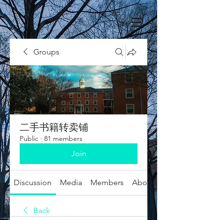
Groups
二手书籍转卖铺
Public
·
81 members
Join
Discussion
Media
Members
About
Back