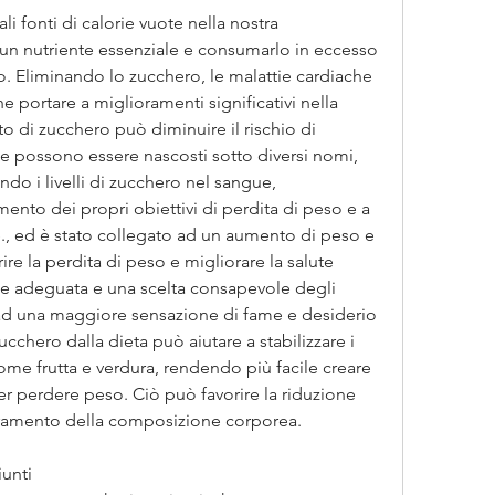
i fonti di calorie vuote nella nostra 
un nutriente essenziale e consumarlo in eccesso 
. Eliminando lo zucchero, le malattie cardiache 
e portare a miglioramenti significativi nella 
o di zucchero può diminuire il rischio di 
he possono essere nascosti sotto diversi nomi, 
ndo i livelli di zucchero nel sangue, 
nto dei propri obiettivi di perdita di peso e a 
, ed è stato collegato ad un aumento di peso e 
ire la perdita di peso e migliorare la salute 
e adeguata e una scelta consapevole degli 
ad una maggiore sensazione di fame e desiderio 
ucchero dalla dieta può aiutare a stabilizzare i 
come frutta e verdura, rendendo più facile creare 
er perdere peso. Ciò può favorire la riduzione 
oramento della composizione corporea.
iunti