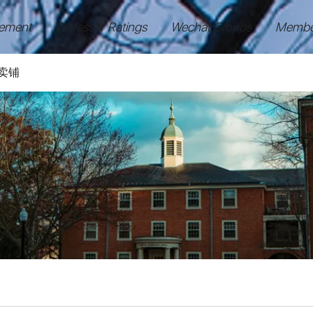
ement
Professor Ratings
Wechat Groups
Membe
卖铺