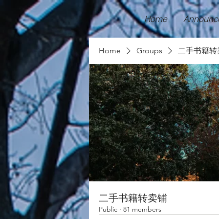
Home
Announc
Home
Groups
二手书籍转
二手书籍转卖铺
Public
·
81 members