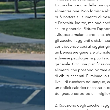
Lo zucchero è una delle principal
alimentazione. Non fornisce alc
può portare all'aumento di peso
e l'obesità. Inoltre, ma può anch
salute generale. Ridurre l'apport
sviluppare malattie croniche, c
gli zuccheri aggiunti e stabilizza
contribuendo così al raggiungime
un benessere generale ottimale.
a diverse patologie, si può favor
generale. Con una pianificazion
alimenti, che possono portare 
di cibi zuccherati. Eliminare lo z
livelli di zucchero nel sangue, 
un deficit calorico necessario p
del grasso corporeo e il migli
2. Riduzione degli zuccheri agg