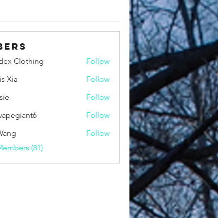
bers
idex Clothing
Follow
is Xia
Follow
sie
Follow
vapegiant6
Follow
giant6
Wang
Follow
Members (81)