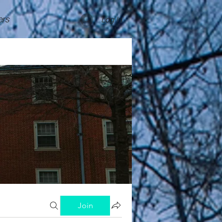
rs
Log In
Join