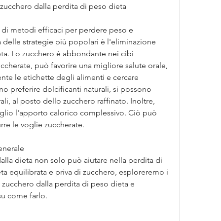
 zucchero dalla perdita di peso dieta
 di metodi efficaci per perdere peso e 
 delle strategie più popolari è l'eliminazione 
eta. Lo zucchero è abbondante nei cibi 
cherate, può favorire una migliore salute orale, 
e le etichette degli alimenti e cercare 
no preferire dolcificanti naturali, si possono 
ali, al posto dello zucchero raffinato. Inoltre, 
eglio l'apporto calorico complessivo. Ciò può 
urre le voglie zuccherate.
enerale
lla dieta non solo può aiutare nella perdita di 
ta equilibrata e priva di zucchero, esploreremo i 
 zucchero dalla perdita di peso dieta e 
su come farlo.