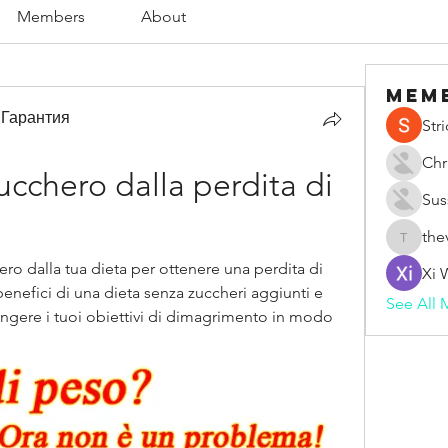
Members
About
Mem
 Гарантия
Str
Chr
cchero dalla perdita di 
Sus
the
thevape
o dalla tua dieta per ottenere una perdita di 
Xi 
enefici di una dieta senza zuccheri aggiunti e 
See All 
ungere i tuoi obiettivi di dimagrimento in modo 