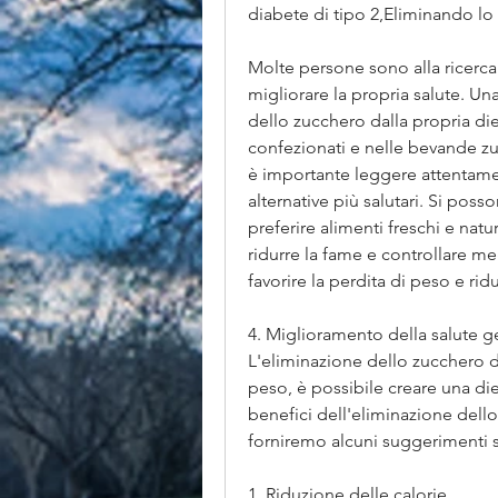
diabete di tipo 2,Eliminando lo
Molte persone sono alla ricerca
migliorare la propria salute. Una
dello zucchero dalla propria di
confezionati e nelle bevande zuc
è importante leggere attentament
alternative più salutari. Si posso
preferire alimenti freschi e natur
ridurre la fame e controllare m
favorire la perdita di peso e rid
4. Miglioramento della salute g
L'eliminazione dello zucchero da
peso, è possibile creare una die
benefici dell'eliminazione dello
forniremo alcuni suggerimenti 
1. Riduzione delle calorie