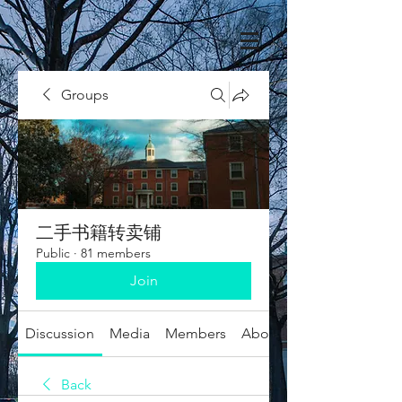
Groups
二手书籍转卖铺
Public
·
81 members
Join
Discussion
Media
Members
About
Back