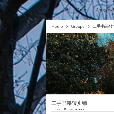
Home
Announc
Home
Groups
二手书籍转
二手书籍转卖铺
Public
·
81 members