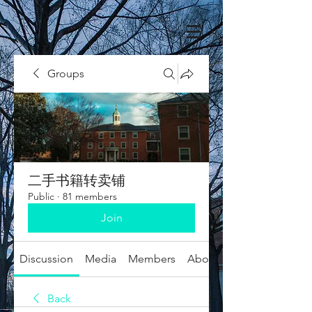
Groups
二手书籍转卖铺
Public
·
81 members
Join
Discussion
Media
Members
About
Back