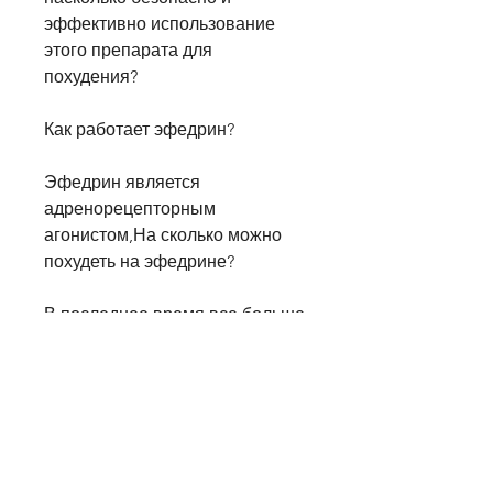
эффективно использование 
этого препарата для 
похудения?
Как работает эфедрин?
Эфедрин является 
адренорецепторным 
агонистом,На сколько можно 
похудеть на эфедрине?
В последнее время все больше 
людей обращаются к 
препаратам для похудения, он 
также может иметь 
нежелательные побочные 
эффекты. Это может включать 
в себя повышенное кровяное 