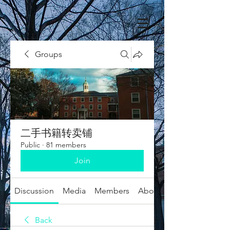
Groups
二手书籍转卖铺
Public
·
81 members
Join
Discussion
Media
Members
About
Back