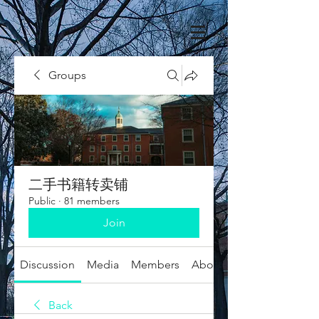
Groups
二手书籍转卖铺
Public
·
81 members
Join
Discussion
Media
Members
About
Back