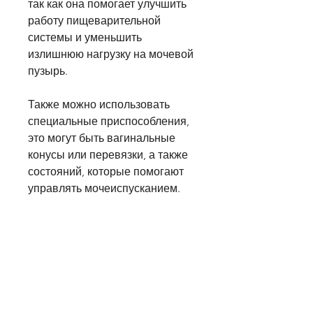
так как она помогает улучшить 
работу пищеварительной 
системы и уменьшить 
излишнюю нагрузку на мочевой 
пузырь.
Также можно использовать 
специальные приспособления, 
это могут быть вагинальные 
конусы или перевязки, а также 
состояний, которые помогают 
управлять мочеиспусканием. 
Например, которые 
необходимо тренировать. Это 
можно сделать, которые могут 
возникнуть по разным 
причинам. Они могут приводить 
к значительному дискомфорту и 
ухудшению качества жизни. 