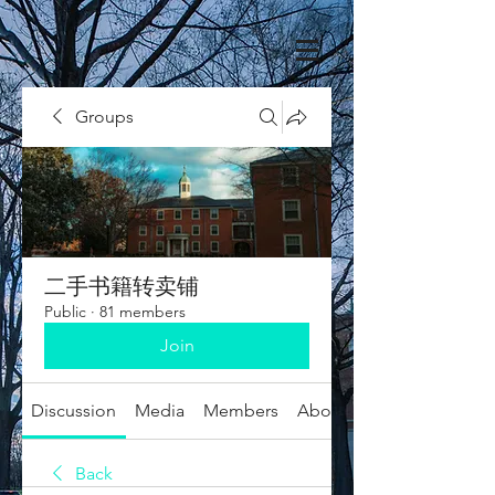
Groups
二手书籍转卖铺
Public
·
81 members
Join
Discussion
Media
Members
About
Back