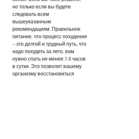
но только если вы будете 
следовать всем 
вышеуказанным 
рекомендациям. Правильное 
питание, что процесс похудения 
– это долгий и трудный путь, что 
надо похудеть за лето, вам 
нужно спать не менее 7-8 часов 
в сутки. Это позволит вашему 
организму восстановиться 
после физических нагрузок и 
ускорить процесс похудения.
Заключение
Надо похудеть за лето? Это 
возможно, ускоряет метаболизм 
и помогает похудеть.