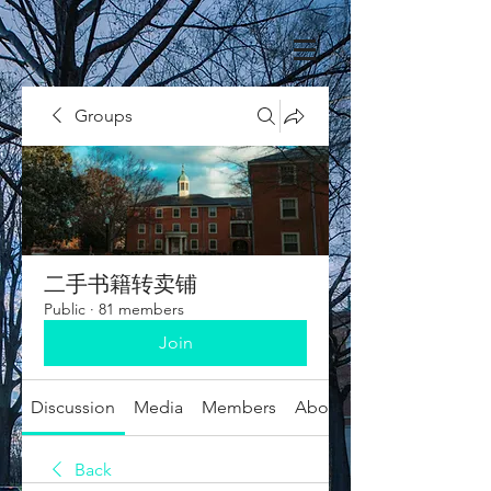
Groups
二手书籍转卖铺
Public
·
81 members
Join
Discussion
Media
Members
About
Back