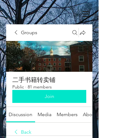
Groups
二手书籍转卖铺
Public
·
81 members
Join
Discussion
Media
Members
About
Back