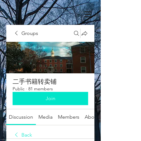
Groups
二手书籍转卖铺
Public
·
81 members
Join
Discussion
Media
Members
About
Back