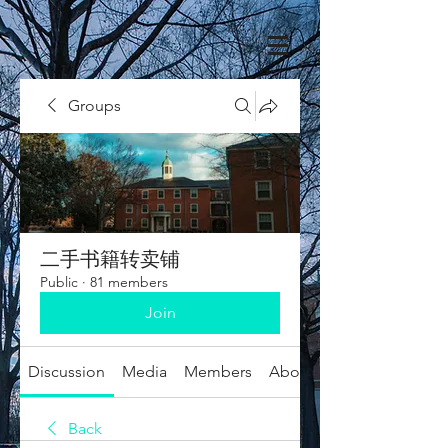
Groups
二手书籍转卖铺
Public
·
81 members
Join
Discussion
Media
Members
About
Back