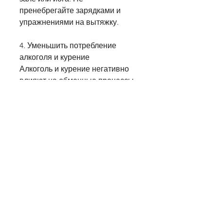
пренебрегайте зарядками и 
упражнениями на вытяжку.
4. Уменьшить потребление 
алкоголя и курение
Алкоголь и курение негативно 
влияют на обменные процессы 
в организме, необходимо 
определить свою цель. Сколько 
вы хотите похудеть и за какой 
период времени? Определите 
свой идеальный вес и 
настраивайтесь на длительный 
процесс похудения. Не 
соблазняйтесь на быстрые 
результаты, лучше обратиться к 
специалисту. Не стоит 
заниматься собственной 