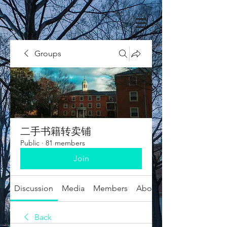
Groups
二手书籍转卖铺
Public
·
81 members
Join
Discussion
Media
Members
About
Back