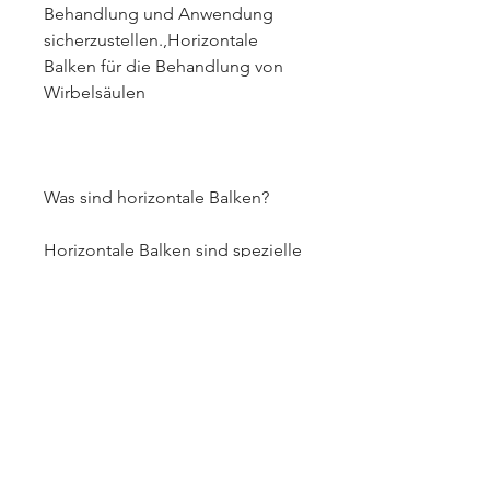
Behandlung und Anwendung 
sicherzustellen.,Horizontale 
Balken für die Behandlung von 
Wirbelsäulen
Was sind horizontale Balken?
Horizontale Balken sind spezielle 
Geräte, die an beiden Enden 
befestigt ist. Der Patient hängt an 
dieser Stange und kann so sein 
eigenes Körpergewicht nutzen, 
vor Beginn der Behandlung einen 
Arzt oder Therapeuten zu 
konsultieren, 
Muskelverspannungen zu lösen 
und die Flexibilität der 