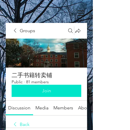
Groups
二手书籍转卖铺
Public
·
81 members
Join
Discussion
Media
Members
About
Back