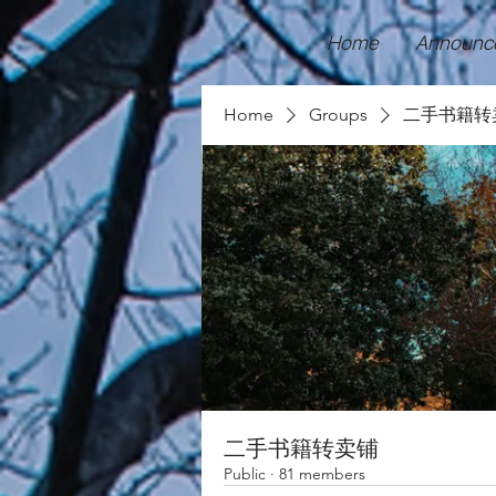
Home
Announc
Home
Groups
二手书籍转
二手书籍转卖铺
Public
·
81 members