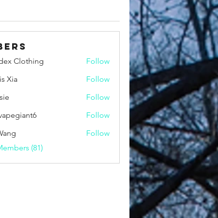
bers
idex Clothing
Follow
is Xia
Follow
sie
Follow
vapegiant6
Follow
giant6
Wang
Follow
Members (81)