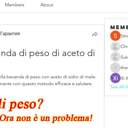
Members
About
Mem
 Гарантия
Str
Chr
anda di peso di aceto di 
Sus
the
thevape
della bevanda di peso con aceto di sidro di mele. 
Xi 
mente con questo metodo efficace e salutare. 
See All 