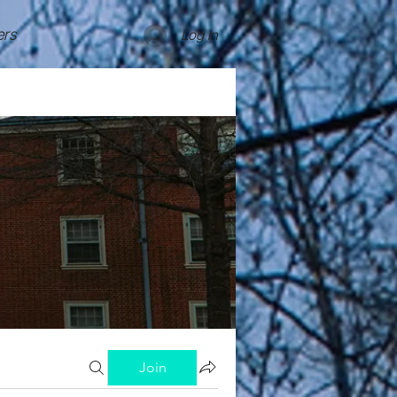
rs
Log In
Join