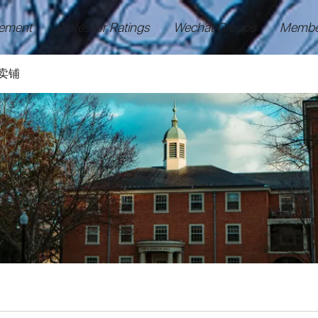
ement
Professor Ratings
Wechat Groups
Membe
卖铺