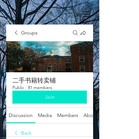
Groups
二手书籍转卖铺
Public
·
81 members
Join
Discussion
Media
Members
About
Back