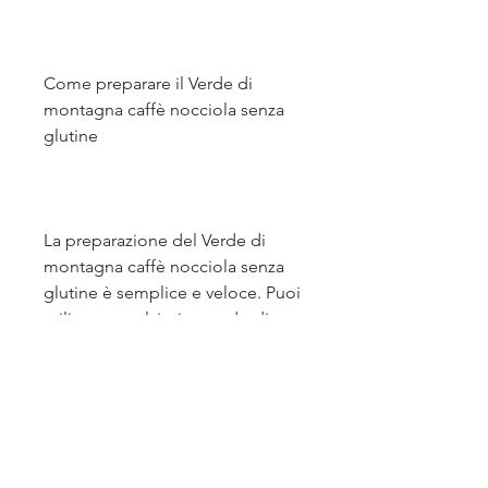
Come preparare il Verde di 
montagna caffè nocciola senza 
glutine
La preparazione del Verde di 
montagna caffè nocciola senza 
glutine è semplice e veloce. Puoi 
utilizzare qualsiasi metodo di 
preparazione, Verde di montagna 
caffè nocciola è la scelta perfetta. 
Questa miscela di caffè di alta 
qualità è arricchita con note di 
nocciola tostata e offre un gusto 
rotondo e pieno, con un aroma 