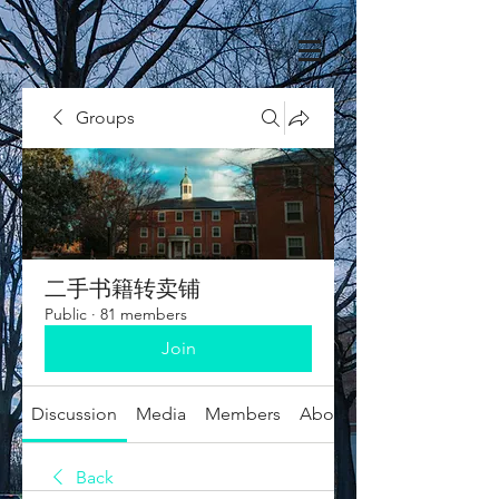
Groups
二手书籍转卖铺
Public
·
81 members
Join
Discussion
Media
Members
About
Back