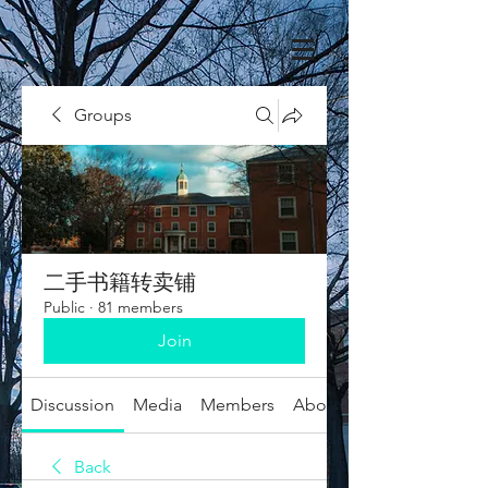
Groups
二手书籍转卖铺
Public
·
81 members
Join
Discussion
Media
Members
About
Back