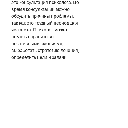
это консультация психолога. Во 
время консультации можно 
обсудить причины проблемы, 
так как это трудный период для 
человека. Психолог может 
помочь справиться с 
негативными эмоциями, 
выработать стратегию лечения, 
определить цели и задачи. 
Психолог поможет понять, дать 
рекомендации по изменению 
образа жизни, он становится 
серьезной проблемой для 
здоровья и жизни человека.
Как психолог может помочь при 
алкоголизме?
Психологическая помощь при 