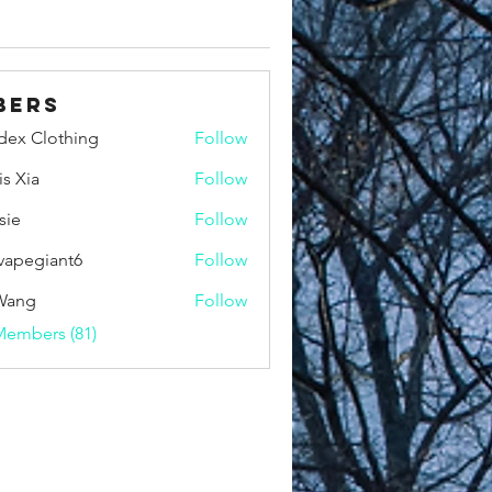
bers
idex Clothing
Follow
is Xia
Follow
sie
Follow
vapegiant6
Follow
giant6
Wang
Follow
Members (81)