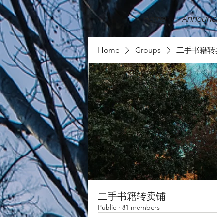
Home
Announc
Home
Groups
二手书籍转
二手书籍转卖铺
Public
·
81 members