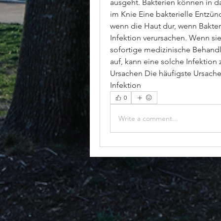
ausgeht. Bakterien können in d
im Knie Eine bakterielle Entzünd
wenn die Haut dur, wenn Bakter
Infektion verursachen. Wenn sie 
sofortige medizinische Behandlu
auf, kann eine solche Infektion
Ursachen Die häufigste Ursache 
Infektion 
0
Write a comment...