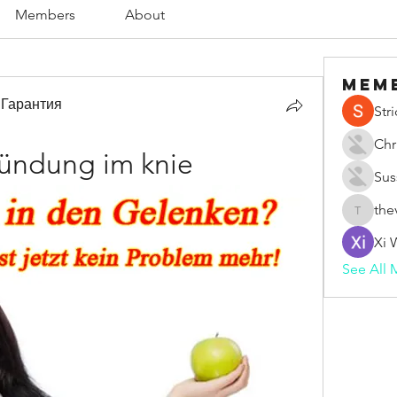
Members
About
Mem
 Гарантия
Str
Chr
zündung im knie
Sus
the
thevape
Xi 
See All 