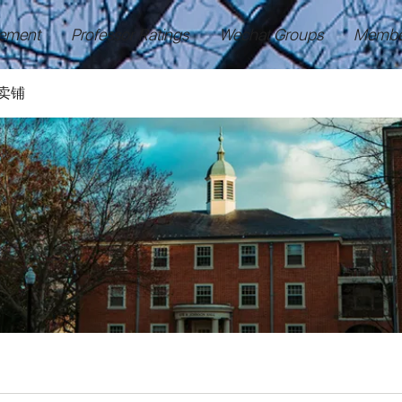
ement
Professor Ratings
Wechat Groups
Membe
卖铺