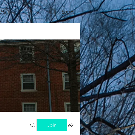
rs
Log In
Join