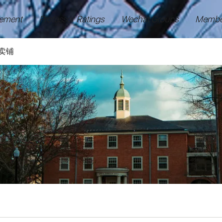
ement
Professor Ratings
Wechat Groups
Membe
卖铺