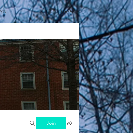
rs
Log In
Join