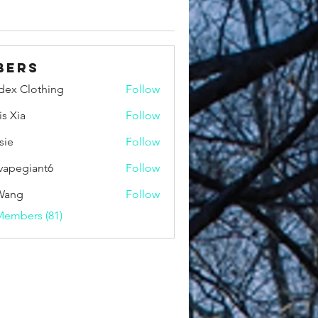
bers
idex Clothing
Follow
is Xia
Follow
sie
Follow
vapegiant6
Follow
giant6
Wang
Follow
Members (81)