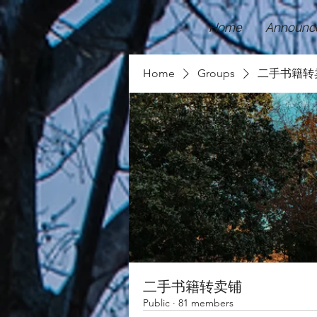
Home
Announc
Home
Groups
二手书籍转
二手书籍转卖铺
Public
·
81 members