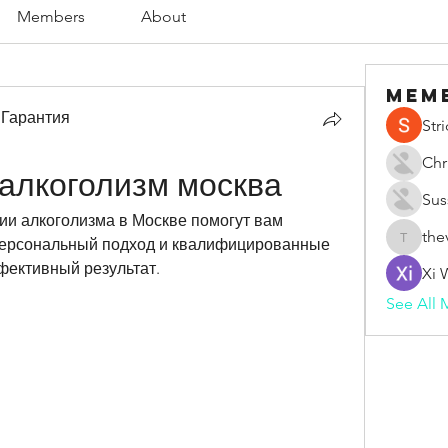
Members
About
Mem
 Гарантия
Str
Chr
алкоголизм москва
Sus
 алкоголизма в Москве помогут вам 
the
Персональный подход и квалифицированные 
thevape
фективный результат.
Xi 
See All 