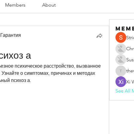
Members
About
Mem
 Гарантия
Str
Chr
сихоз а
Sus
ьезное психическое расстройство, вызванное 
the
Узнайте о симптомах, причинах и методах 
thevape
ный психоз а.
Xi 
See All 