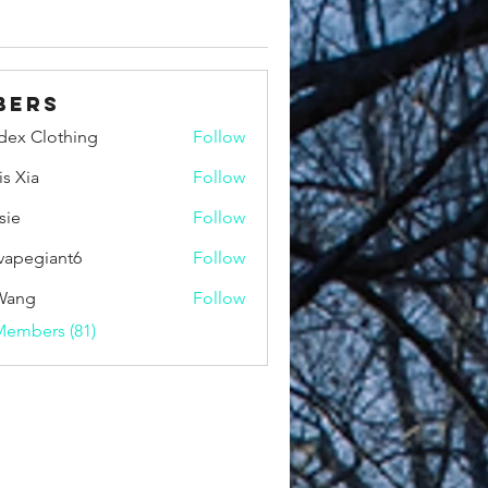
bers
idex Clothing
Follow
is Xia
Follow
sie
Follow
vapegiant6
Follow
giant6
Wang
Follow
Members (81)