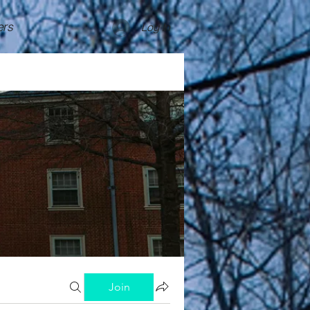
rs
Log In
Join