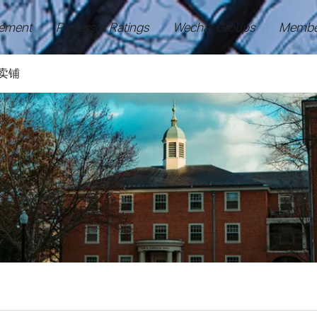
ement
Professor Ratings
Wechat Groups
Membe
卖铺