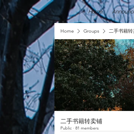
Home
Announc
Home
Groups
二手书籍转
二手书籍转卖铺
Public
·
81 members