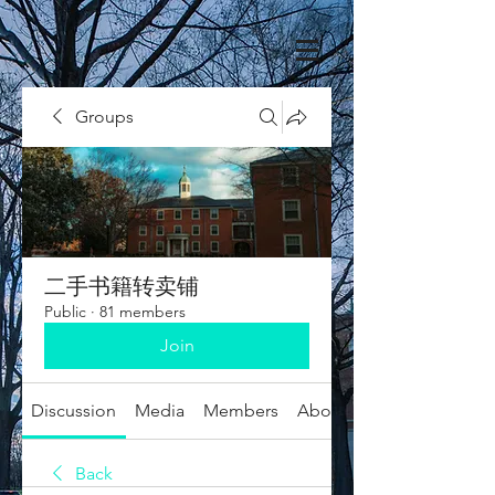
Groups
二手书籍转卖铺
Public
·
81 members
Join
Discussion
Media
Members
About
Back