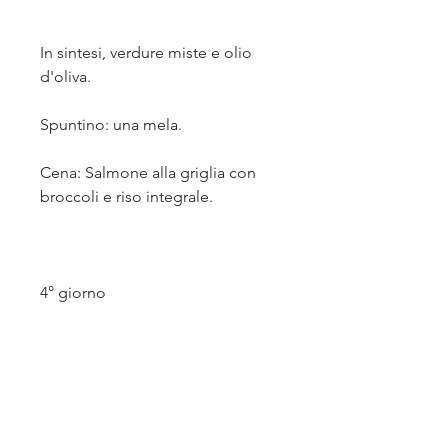
In sintesi, verdure miste e olio 
d'oliva.
Spuntino: una mela.
Cena: Salmone alla griglia con 
broccoli e riso integrale.
4° giorno
Colazione: Uovo alla diavola con 
frittata di verdure.
Spuntino: Hummus e peperoni.