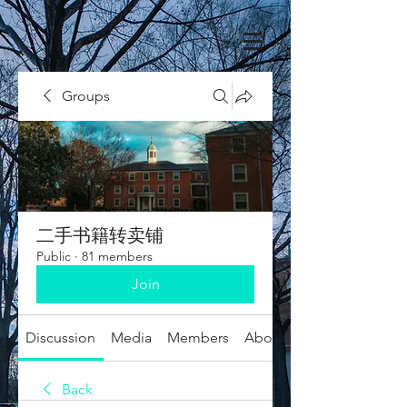
Groups
二手书籍转卖铺
Public
·
81 members
Join
Discussion
Media
Members
About
Back