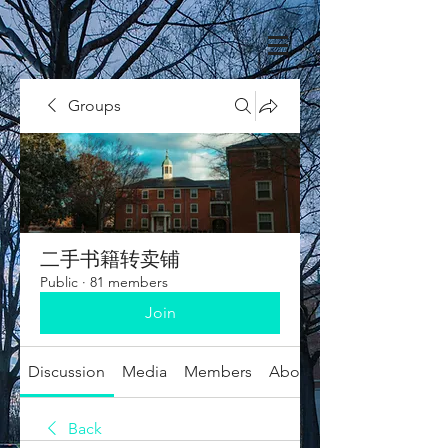
Groups
二手书籍转卖铺
Public
·
81 members
Join
Discussion
Media
Members
About
Back