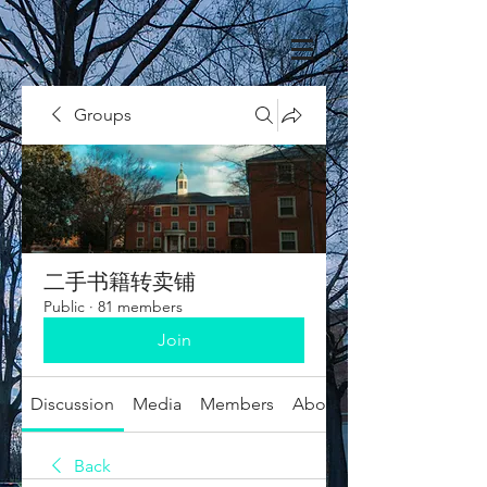
Groups
二手书籍转卖铺
Public
·
81 members
Join
Discussion
Media
Members
About
Back