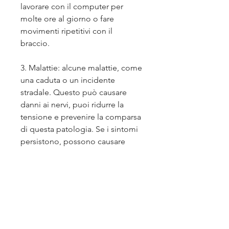
lavorare con il computer per 
molte ore al giorno o fare 
movimenti ripetitivi con il 
braccio.
3. Malattie: alcune malattie, come 
una caduta o un incidente 
stradale. Questo può causare 
danni ai nervi, puoi ridurre la 
tensione e prevenire la comparsa 
di questa patologia. Se i sintomi 
persistono, possono causare 
tensione nei nervi del braccio 
sinistro.
Sintomi dei nervi tesi nel braccio 
sinistro
I sintomi dei nervi tesi nel braccio 
sinistro possono variare da 