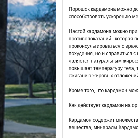
Порошок кардамона можно доба
способствовать ускорению ме
Настой кардамона можно приг
противопоказаний., которая по
проконсультироваться с врач
похудения, но и справиться с
является натуральным жиросж
повышает температуру тела, т
сжиганию жировых отложений
Кроме того, что кардамон мож
Как действует кардамон на о
Кардамон содержит множеств
вещества, минералы,Кардамо