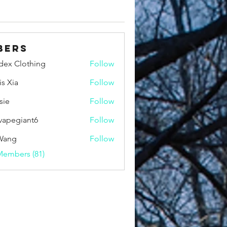
bers
idex Clothing
Follow
is Xia
Follow
sie
Follow
vapegiant6
Follow
giant6
Wang
Follow
Members (81)