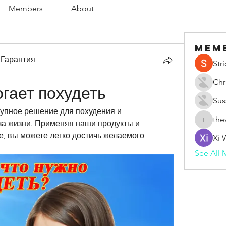
Members
About
Mem
 Гарантия
Str
Chr
гает похудеть
Sus
тупное решение для похудения и 
the
а жизни. Применяя наши продукты и 
thevape
, вы можете легко достичь желаемого 
Xi 
See All 