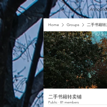
Home
Announc
Home
Groups
二手书籍转
二手书籍转卖铺
Public
·
81 members