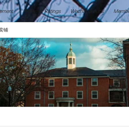
ement
Professor Ratings
Wechat Groups
Membe
卖铺