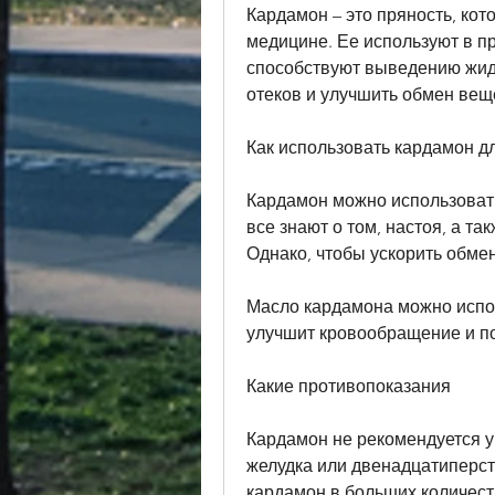
Кардамон – это пряность, кот
медицине. Ее используют в п
способствуют выведению жидк
отеков и улучшить обмен веще
Как использовать кардамон д
Кардамон можно использовать
все знают о том, настоя, а та
Однако, чтобы ускорить обмен
Масло кардамона можно испол
улучшит кровообращение и по
Какие противопоказания
Кардамон не рекомендуется у
желудка или двенадцатиперстн
кардамон в больших количест