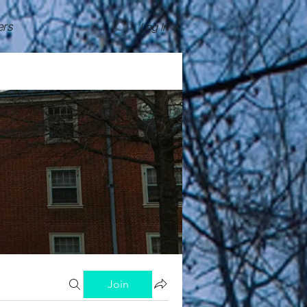
rs
Log In
Join