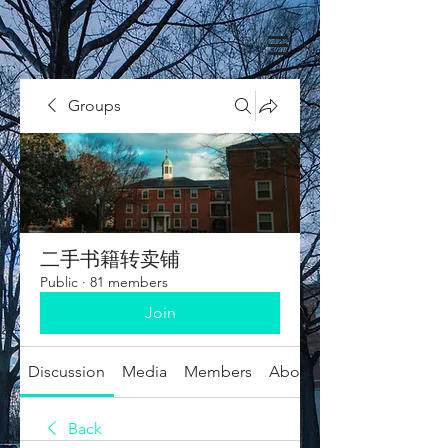
Groups
二手书籍转卖铺
Public
·
81 members
Join
Discussion
Media
Members
About
Back