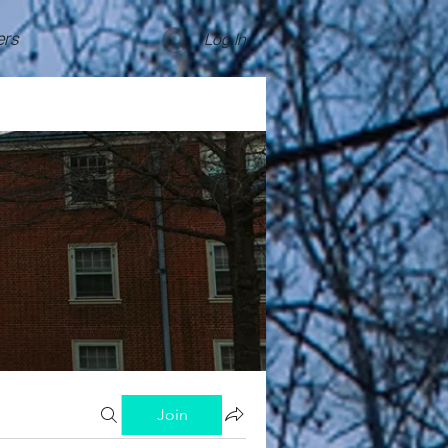
rs
Log In
Join