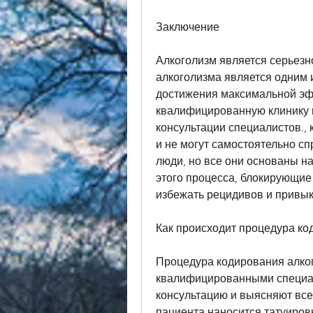
Заключение
Алкоголизм является серьезн
алкоголизма является одним и
достижения максимальной эф
квалифицированную клинику 
консультации специалистов., 
и не могут самостоятельно сп
люди, но все они основаны на
этого процесса, блокирующие 
избежать рецидивов и привык
Как происходит процедура ко
Процедура кодирования алког
квалифицированными специал
консультацию и выясняют все 
пациента наносится татуиров