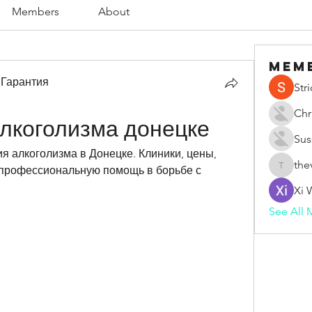
Members
About
Mem
 Гарантия
Str
Chr
лкоголизма донецке
Sus
я алкоголизма в Донецке. Клиники, цены, 
the
профессиональную помощь в борьбе с 
thevape
Xi 
See All 