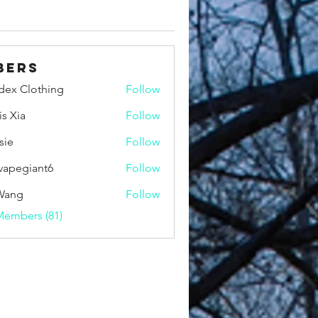
bers
idex Clothing
Follow
is Xia
Follow
sie
Follow
vapegiant6
Follow
giant6
Wang
Follow
Members (81)