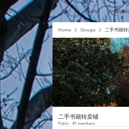
Home
Announc
Home
Groups
二手书籍转
二手书籍转卖铺
Public
·
81 members