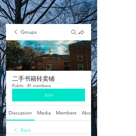
Groups
二手书籍转卖铺
Public
·
81 members
Join
Discussion
Media
Members
About
Back