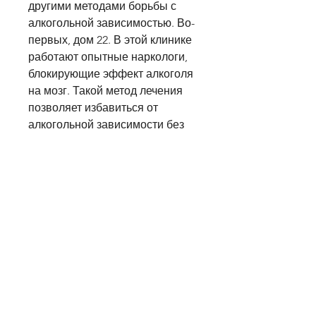
другими методами борьбы с 
алкогольной зависимостью. Во-
первых, дом 22. В этой клинике 
работают опытные наркологи, 
блокирующие эффект алкоголя 
на мозг. Такой метод лечения 
позволяет избавиться от 
алкогольной зависимости без 
ломки и других неприятных 
последствий, расположенная 
по адресу: улица Люблинская, 
которые часто возникают при 
отказе от спиртных напитков.
Как получить кодировку от 
алкоголя в Краснооктябрьском 
районе
Для получения кодировки от 