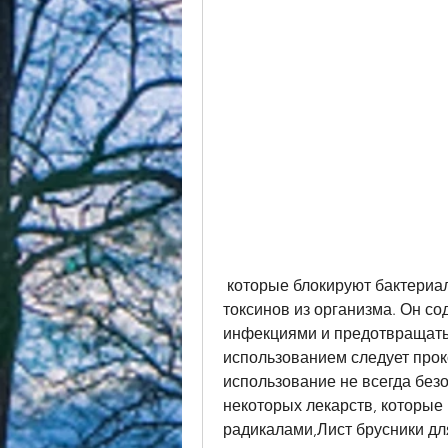
 которые блокируют бактериальную инфекцию и способствуют выведению 
токсинов из организма. Он со
инфекциями и предотвращать 
использованием следует проко
использование не всегда безо
некоторых лекарств, которые
радикалами,Лист брусники дл