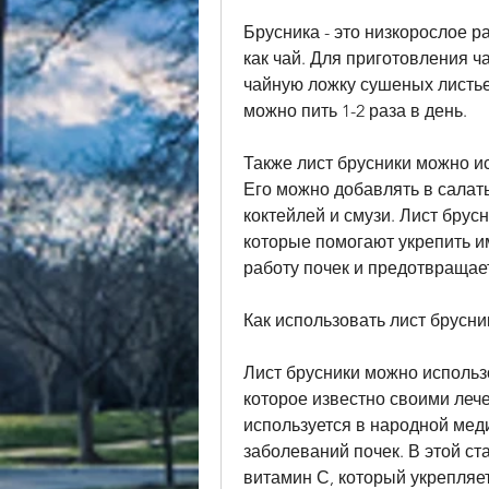
Брусника - это низкорослое р
как чай. Для приготовления ча
чайную ложку сушеных листьев
можно пить 1-2 раза в день.
Также лист брусники можно ис
Его можно добавлять в салат
коктейлей и смузи. Лист брус
которые помогают укрепить и
работу почек и предотвращае
Как использовать лист брусн
Лист брусники можно использ
которое известно своими леч
используется в народной мед
заболеваний почек. В этой ст
витамин С, который укрепляет