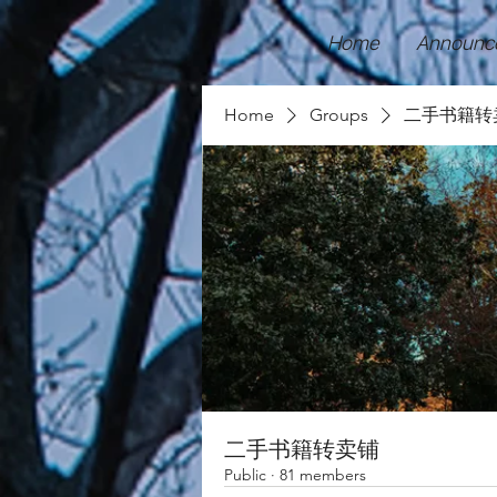
Home
Announc
Home
Groups
二手书籍转
二手书籍转卖铺
Public
·
81 members