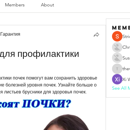
Members
About
Mem
 Гарантия
Str
Chr
для профилактики 
Sus
the
thevape
тики почек помогут вам сохранить здоровье 
Xi 
е болезней уровня почек. Узнайте больше о 
See All 
 листьев брусники для здоровья почек.