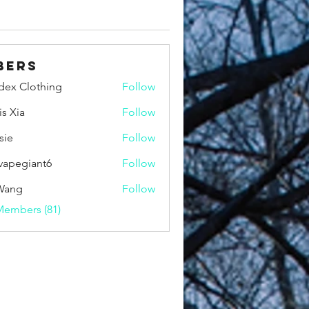
bers
idex Clothing
Follow
is Xia
Follow
sie
Follow
vapegiant6
Follow
giant6
Wang
Follow
Members (81)