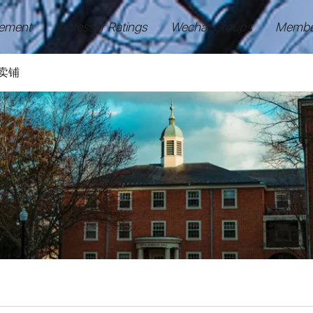
ement
Professor Ratings
Wechat Groups
Membe
卖铺