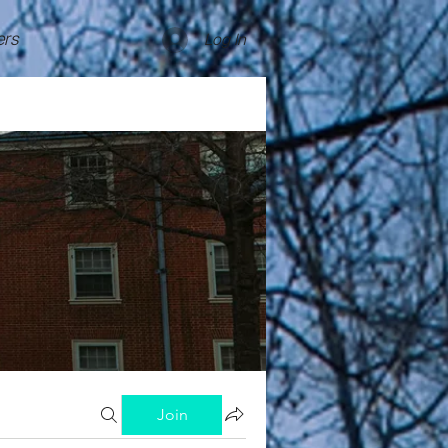
rs
Log In
Join