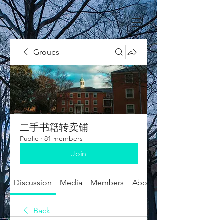
Groups
二手书籍转卖铺
Public
·
81 members
Join
Discussion
Media
Members
About
Back