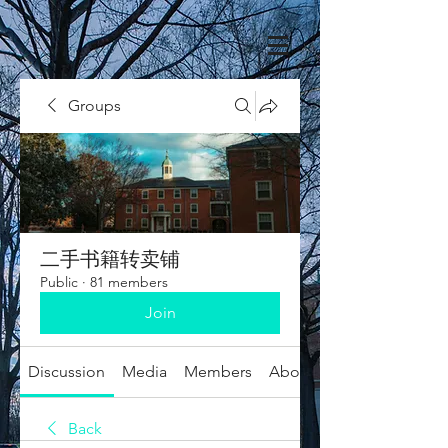
Groups
二手书籍转卖铺
Public
·
81 members
Join
Discussion
Media
Members
About
Back