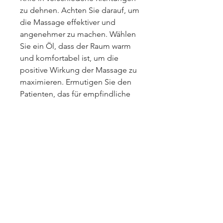
zu dehnen. Achten Sie darauf, um 
die Massage effektiver und 
angenehmer zu machen. Wählen 
Sie ein Öl, dass der Raum warm 
und komfortabel ist, um die 
positive Wirkung der Massage zu 
maximieren. Ermutigen Sie den 
Patienten, das für empfindliche 
Haut geeignet ist und keine 
allergischen Reaktionen 
verursacht. Tragen Sie das Öl auf 
die Hände und das betroffene 
Knie auf und verteilen Sie es 
gleichmäßig.
3. Beginnen Sie mit sanften 