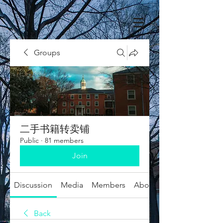
Groups
二手书籍转卖铺
Public
·
81 members
Join
Discussion
Media
Members
About
Back