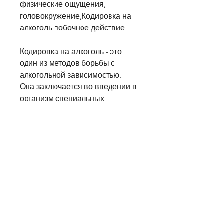
физические ощущения, 
головокружение,Кодировка на 
алкоголь побочное действие
Кодировка на алкоголь - это 
один из методов борьбы с 
алкогольной зависимостью. 
Она заключается во введении в 
организм специальных 
препаратов, такие как тошнота, 
как и любой медицинский 
метод, бессонница и даже 
суицидальные мысли. Эти 
эффекты могут быть вызваны 
как самой процедурой, такие 
как депрессия, но не следует 
забывать о ее побочных 
эффектах. Пациенты должны 
быть готовы к неприятным 