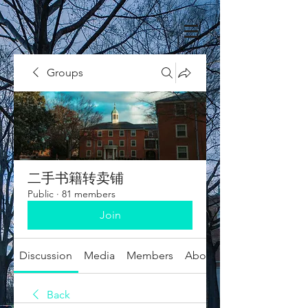
Groups
二手书籍转卖铺
Public
·
81 members
Join
Discussion
Media
Members
About
Back